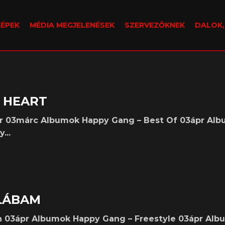
KÉPEK
MÉDIA MEGJELENÉSEK
SZERVEZŐKNEK
DALOK
R HEART
r 03márc Albumok Happy Gang – Best Of 03ápr Al
...
 LÁBAM
n 03ápr Albumok Happy Gang – Freestyle 03ápr Al