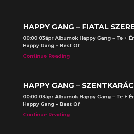
Kislemezek
HAPPY GANG – FIATAL SZER
00:00 03ápr Albumok Happy Gang – Te + É
Happy Gang – Best Of
Continue Reading
Kislemezek
HAPPY GANG – SZENTKARÁ
00:00 03ápr Albumok Happy Gang – Te + É
Happy Gang – Best Of
Continue Reading