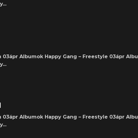
...
n 03ápr Albumok Happy Gang – Freestyle 03ápr Al
...
M
n 03ápr Albumok Happy Gang – Freestyle 03ápr Al
...