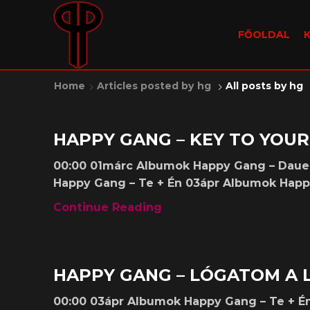
FŐOLDAL
Home
Articles posted by
hg
All posts by hg
Kislemezek
HAPPY GANG – KEY TO YOU
00:00 01márc Albumok Happy Gang – Daue
Happy Gang – Te + Én 03ápr Albumok Happy
Continue Reading
Kislemezek
HAPPY GANG – LÓGATOM A
00:00 03ápr Albumok Happy Gang – Te + É