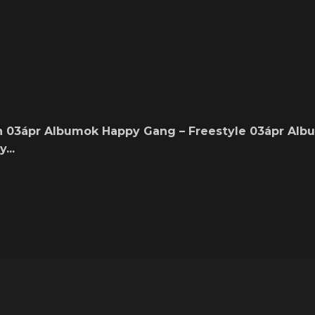
n 03ápr Albumok Happy Gang – Freestyle 03ápr Al
...